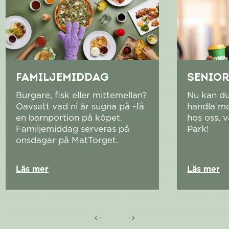
FAMILJEMIDDAG
SENIO
Burgare, fisk eller mittemellan?
Nu kan du
Oavsett vad ni är sugna på -få
handla me
en barnportion på köpet.
hos oss, 
Familjemiddag serveras på
Park!
onsdagar på MatTorget.
Läs mer
Läs mer