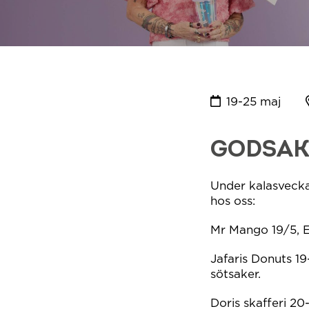
19-25 maj
GODSAKE
Under kalasvecka
hos oss:
Mr Mango 19/5, En
Jafaris Donuts 19
sötsaker.
Doris skafferi 2