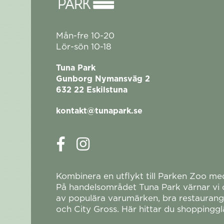
Mån-fre 10-20
Lör-sön 10-18
Tuna Park
Gunborg Nymansväg 2
632 22 Eskilstuna
kontakt@tunapark.se
Kombinera en utflykt till Parken Zoo m
På handelsområdet Tuna Park värnar vi om
av populära varumärken, bra restaurange
och City Gross. Här hittar du shoppingglä