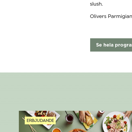
slush.
Olivers Parmigian
Se hela progr
ERBJUDANDE