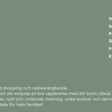
H
S
P
Ö
P
K
ed shopping och restaurangbesök.
 att erbjuda en bra upplevelse med ett brett utbud av
r, nytt och ombonat mattorg, unika butiker och servi
dje för hela familjen!