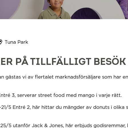
Tuna Park
R PÅ TILLFÄLLIGT BESÖK
n gästas vi av flertalet marknadsförsäljare som har e
tré 3, serverar street food med mango i varje rätt.
-21/5 Entré 2, här hittar du mängder av donuts i olik
0-25/5 utanför Jack & Jones, här erbjuds godisremmar,