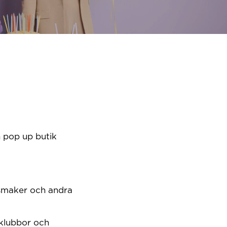
n pop up butik
a smaker och andra
 klubbor och