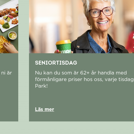
SENIORTISDAG
ni är
Nu kan du som är 62+ år handla med
förmånligare priser hos oss, varje tisda
Park!
Läs mer