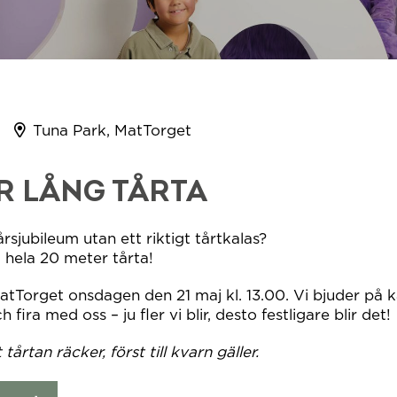
Tuna Park, MatTorget
R LÅNG TÅRTA
rsjubileum utan ett riktigt tårtkalas?
d hela 20 meter tårta!
tTorget onsdagen den 21 maj kl. 13.00. Vi bjuder på ka
ira med oss – ju fler vi blir, desto festligare blir det!
 tårtan räcker, först till kvarn gäller.