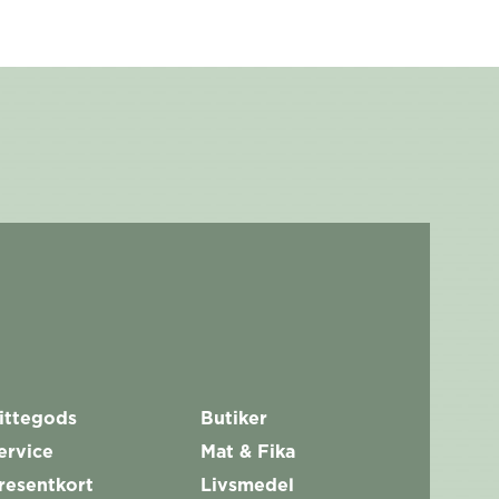
ittegods
Butiker
ervice
Mat & Fika
resentkort
Livsmedel