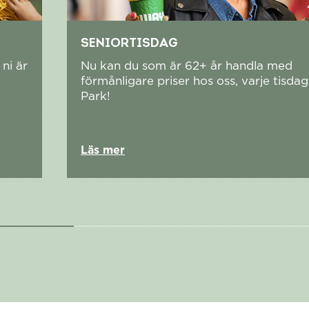
SENIORTISDAG
ni är
Nu kan du som är 62+ år handla med
förmånligare priser hos oss, varje tisda
Park!
Läs mer